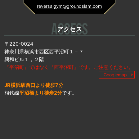
reversalgym@groundslam.com
ACCESS
アクセス
〒220-0024
神奈川県横浜市西区西平沼町１－７
興和ビル１，２階
『平沼町』ではなく『西平沼町』です。ご注意ください。
Googlemap
JR横浜駅西口より徒歩7分
相鉄線
平沼橋より徒歩2分
です。