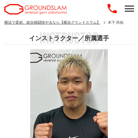
横浜で柔術、総合格闘技やるなら【横浜グランドスラム】
木下 尚祐
INSTRUCTOR
インストラクター／所属選手